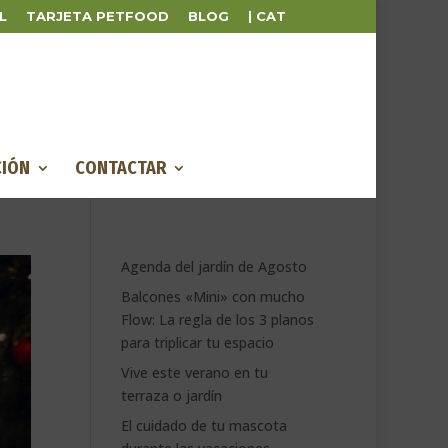
L
TARJETA PETFOOD
BLOG
| CAT
IÓN
CONTACTAR
Agenda del jardín de Agosto
Balcones «Mini» con mucho
Flow: La regla de los 3 planos
para triplicar tu espacio
Vive este verano en tu
terraza o jardín
El cuidado de tu mascota