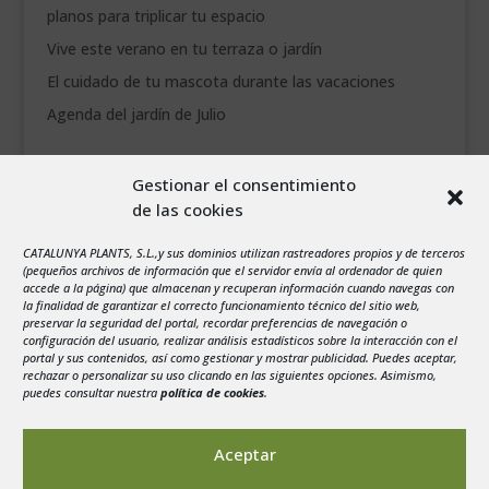
planos para triplicar tu espacio
Vive este verano en tu terraza o jardín
El cuidado de tu mascota durante las vacaciones
Agenda del jardín de Julio
agosto 2026
Gestionar el consentimiento
L
M
X
J
V
S
D
de las cookies
1
2
3
4
5
6
7
8
9
CATALUNYA PLANTS, S.L.,y sus dominios utilizan rastreadores propios y de terceros
(pequeños archivos de información que el servidor envía al ordenador de quien
10
11
12
13
14
15
16
accede a la página) que almacenan y recuperan información cuando navegas con
la finalidad de garantizar el correcto funcionamiento técnico del sitio web,
17
18
19
20
21
22
23
preservar la seguridad del portal, recordar preferencias de navegación o
configuración del usuario, realizar análisis estadísticos sobre la interacción con el
24
25
26
27
28
29
30
portal y sus contenidos, así como gestionar y mostrar publicidad. Puedes aceptar,
rechazar o personalizar su uso clicando en las siguientes opciones. Asimismo,
31
puedes consultar nuestra
política de cookies
.
« Jul
Aceptar