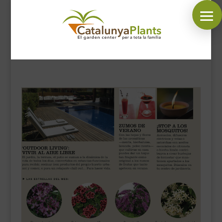
SÍGUENOS EN:
INICIO
PLANTAS
COMPLEMENTOS JARDÍN
MASCOTAS
DECORACIÓN
HORARIO GARDEN
CONTACTAR
BLOG