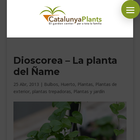
SÍGUENOS EN:
Dioscorea – La planta
INICIO
del Ñame
PLANTAS
COMPLEMENTOS JARDÍN
25 Abr, 2013
|
Bulbos
,
Huerto
,
Plantas
,
Plantas de
exterior
,
plantas trepadoras
,
Plantas y jardín
MASCOTAS
DECORACIÓN
HORARIO GARDEN
CONTACTAR
BLOG