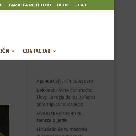
L
TARJETA PETFOOD
BLOG
| CAT
IÓN
CONTACTAR
Agenda del jardín de Agosto
Balcones «Mini» con mucho
Flow: La regla de los 3 planos
para triplicar tu espacio
Vive este verano en tu
terraza o jardín
El cuidado de tu mascota