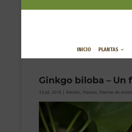
INICIO
PLANTAS
Ginkgo biloba – Un f
24 Jul, 2018
|
Árboles
,
Plantas
,
Plantas de exter