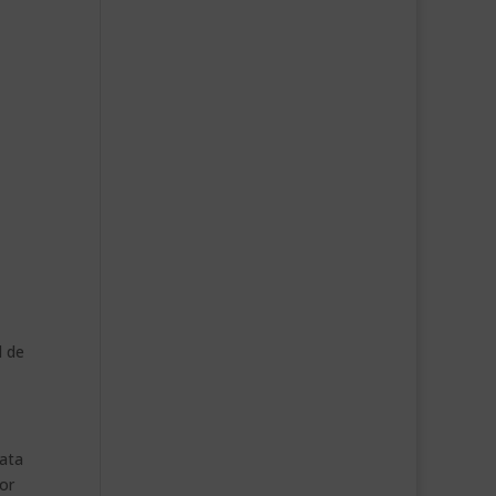
l de
rata
or