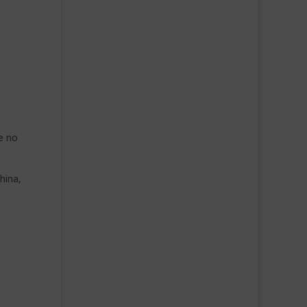
e no
hina,