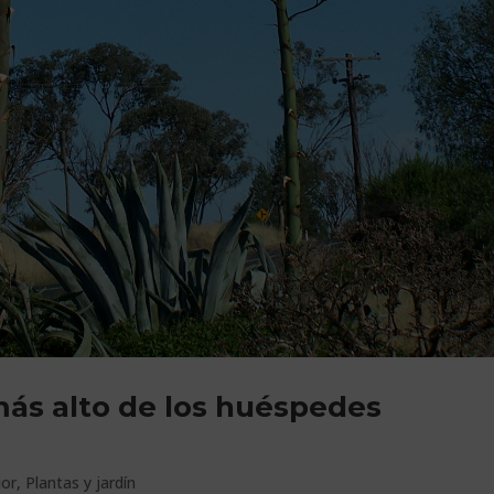
más alto de los huéspedes
ior
,
Plantas y jardín