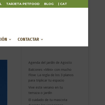
L
TARJETA PETFOOD
BLOG
| CAT
IÓN
CONTACTAR
Agenda del jardín de Agosto
Balcones «Mini» con mucho
Flow: La regla de los 3 planos
para triplicar tu espacio
Vive este verano en tu
terraza o jardín
El cuidado de tu mascota