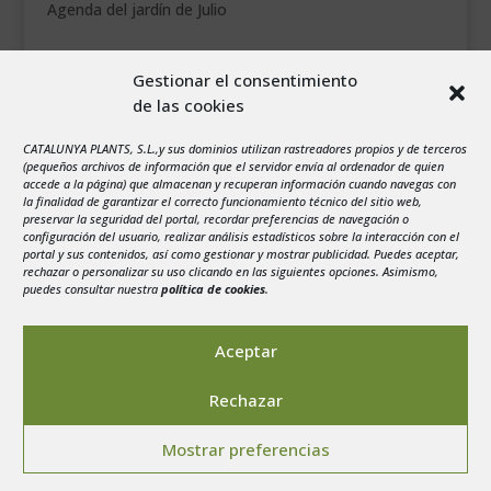
Agenda del jardín de Julio
agosto 2026
Gestionar el consentimiento
L
M
X
J
V
S
D
de las cookies
1
2
3
4
5
6
7
8
9
CATALUNYA PLANTS, S.L.,y sus dominios utilizan rastreadores propios y de terceros
(pequeños archivos de información que el servidor envía al ordenador de quien
10
11
12
13
14
15
16
accede a la página) que almacenan y recuperan información cuando navegas con
la finalidad de garantizar el correcto funcionamiento técnico del sitio web,
17
18
19
20
21
22
23
preservar la seguridad del portal, recordar preferencias de navegación o
configuración del usuario, realizar análisis estadísticos sobre la interacción con el
24
25
26
27
28
29
30
portal y sus contenidos, así como gestionar y mostrar publicidad. Puedes aceptar,
rechazar o personalizar su uso clicando en las siguientes opciones. Asimismo,
31
puedes consultar nuestra
política de cookies
.
« Jul
Aceptar
Rechazar
Aviso legal
-
Política de privacidad
-
Politica de
Mostrar preferencias
Cookies