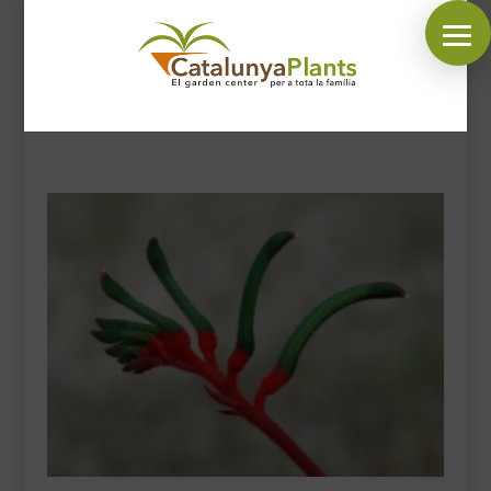
SÍGUENOS EN:
INICIO
PLANTAS
COMPLEMENTOS JARDÍN
MASCOTAS
DECORACIÓN
HORARIO GARDEN
CONTACTAR
BLOG