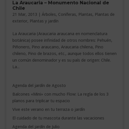
La Araucaria – Monumento Nacional de
___________________________
Chile
21 Mar, 2013
|
Árboles
,
Coníferas
,
Plantas
,
Plantas de
VEURE EN CATALÀ
exterior
,
Plantas y jardín
La Araucaria (Araucaria araucana en nomenclatura
botánica) posee infinidad de otros nombres: Pehuén,
Piñonero, Pino araucano, Araucaria chilena, Pino
chileno, Pino de brazos, etc., aunque todos ellos tienen
un común denominador y es su país de origen: Chile.
La...
Agenda del jardín de Agosto
Balcones «Mini» con mucho Flow: La regla de los 3
planos para triplicar tu espacio
Vive este verano en tu terraza o jardín
El cuidado de tu mascota durante las vacaciones
Agenda del jardín de Julio