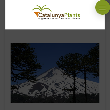
SÍGUENOS EN:
INICIO
PLANTAS
COMPLEMENTOS JARDÍN
MASCOTAS
DECORACIÓN
HORARIO GARDEN
CONTACTAR
BLOG