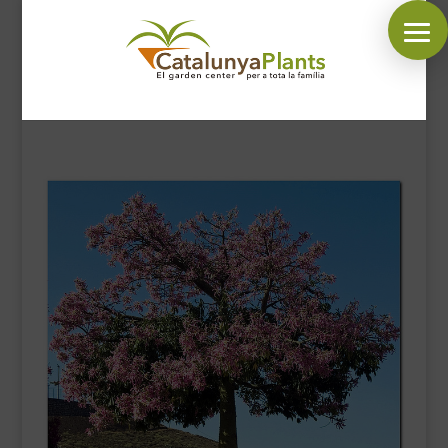
SÍGUENOS EN:
INICIO
PLANTAS
COMPLEMENTOS JARDÍN
MASCOTAS
DECORACIÓN
HORARIO GARDEN
CONTACTAR
BLOG