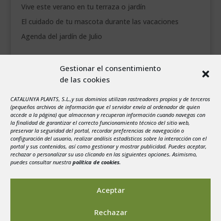
Vive este verano en tu terraza o jardín
El cuidado de tu mascota durante las vacaciones
Agenda del jardín de Julio
agosto 2026
Gestionar el consentimiento
L
M
X
J
V
S
D
de las cookies
1
2
3
4
5
6
7
8
9
CATALUNYA PLANTS, S.L.,y sus dominios utilizan rastreadores propios y de terceros
(pequeños archivos de información que el servidor envía al ordenador de quien
10
11
12
13
14
15
16
accede a la página) que almacenan y recuperan información cuando navegas con
la finalidad de garantizar el correcto funcionamiento técnico del sitio web,
17
18
19
20
21
22
23
preservar la seguridad del portal, recordar preferencias de navegación o
configuración del usuario, realizar análisis estadísticos sobre la interacción con el
24
25
26
27
28
29
30
portal y sus contenidos, así como gestionar y mostrar publicidad. Puedes aceptar,
rechazar o personalizar su uso clicando en las siguientes opciones. Asimismo,
31
puedes consultar nuestra
política de cookies
.
« Jul
Aceptar
Rechazar