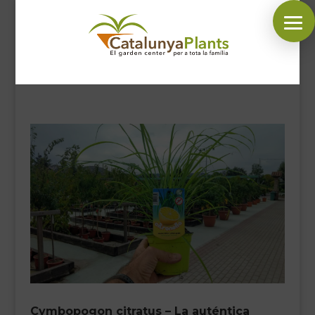
SÍGUENOS EN:
INICIO
PLANTAS
COMPLEMENTOS JARDÍN
MASCOTAS
DECORACIÓN
HORARIO GARDEN
CONTACTAR
BLOG
Cymbopogon citratus – La auténtica