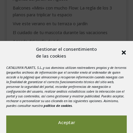
Balcones «Mini» con mucho Flow: La regla de los 3
planos para triplicar tu espacio
Vive este verano en tu terraza o jardín
El cuidado de tu mascota durante las vacaciones
Agenda del jardín de Julio
Gestionar el consentimiento
de las cookies
agosto 2026
L
M
X
J
V
S
D
CATALUNYA PLANTS, S.L.,y sus dominios utilizan rastreadores propios y de terceros
1
2
(pequeños archivos de información que el servidor envía al ordenador de quien
accede a la página) que almacenan y recuperan información cuando navegas con
3
4
5
6
7
8
9
la finalidad de garantizar el correcto funcionamiento técnico del sitio web,
preservar la seguridad del portal, recordar preferencias de navegación o
10
11
12
13
14
15
16
configuración del usuario, realizar análisis estadísticos sobre la interacción con el
portal y sus contenidos, así como gestionar y mostrar publicidad. Puedes aceptar,
17
18
19
20
21
22
23
rechazar o personalizar su uso clicando en las siguientes opciones. Asimismo,
24
25
26
27
28
29
30
puedes consultar nuestra
política de cookies
.
31
« Jul
Aceptar