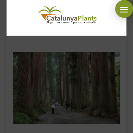
SÍGUENOS EN:
INICIO
PLANTAS
COMPLEMENTOS JARDÍN
MASCOTAS
DECORACIÓN
HORARIO GARDEN
CONTACTAR
BLOG