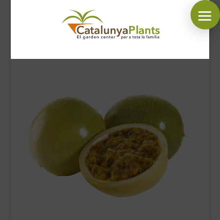
SÍGUENOS EN:
INICIO
PLANTAS
COMPLEMENTOS JARDÍN
MASCOTAS
DECORACIÓN
HORARIO GARDEN
CONTACTAR
BLOG