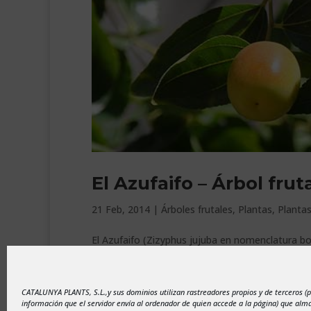
El Azufaifo – Árbol fru
21 Feb, 2014
|
Árboles frutales
,
Plantas
,
Plantas
El Azufaifo (Zizyphus jujuba en nomenclatura botá
árbol que se adapta perfectamente a nuestro cl
excepción de algunas zonas rurales de...
CATALUNYA PLANTS, S.L.,y sus dominios utilizan rastreadores propios y de terceros (
información que el servidor envía al ordenador de quien accede a la página) que al