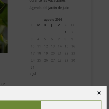
durante las vacaciones
Agenda del jardín de Julio
agosto 2026
L
M
X
J
V
S
D
1
2
3
4
5
6
7
8
9
10
11
12
13
14
15
16
17
18
19
20
21
22
23
24
25
26
27
28
29
30
31
« Jul
s un