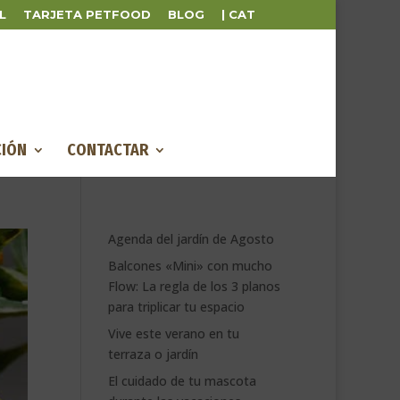
L
TARJETA PETFOOD
BLOG
| CAT
IÓN
CONTACTAR
Agenda del jardín de Agosto
Balcones «Mini» con mucho
Flow: La regla de los 3 planos
para triplicar tu espacio
Vive este verano en tu
terraza o jardín
El cuidado de tu mascota