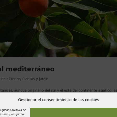
tal mediterráneo
 de exterior
,
Plantas y jardín
nica), aunque originario del sur y el este del continente asiático, e
ima mediterráneo. Aunque es bastante extraño de encontrar, a
Gestionar el consentimiento de las cookies
pequeños archivos de
macenan y recuperan