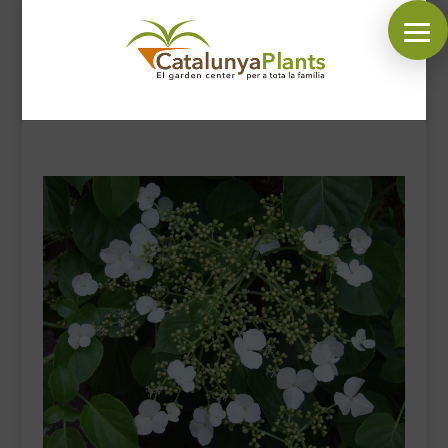
SÍGUENOS EN:
INICIO
PLANTAS
COMPLEMENTOS JARDÍN
MASCOTAS
DECORACIÓN
HORARIO GARDEN
CONTACTAR
BLOG