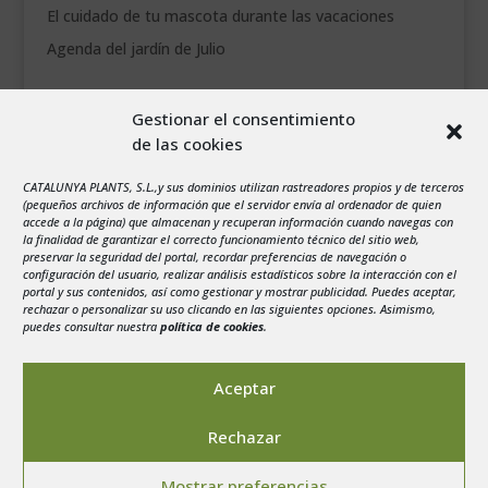
El cuidado de tu mascota durante las vacaciones
Agenda del jardín de Julio
agosto 2026
Gestionar el consentimiento
L
M
X
J
V
S
D
de las cookies
1
2
CATALUNYA PLANTS, S.L.,y sus dominios utilizan rastreadores propios y de terceros
3
4
5
6
7
8
9
(pequeños archivos de información que el servidor envía al ordenador de quien
10
11
12
13
14
15
16
accede a la página) que almacenan y recuperan información cuando navegas con
la finalidad de garantizar el correcto funcionamiento técnico del sitio web,
17
18
19
20
21
22
23
preservar la seguridad del portal, recordar preferencias de navegación o
configuración del usuario, realizar análisis estadísticos sobre la interacción con el
24
25
26
27
28
29
30
portal y sus contenidos, así como gestionar y mostrar publicidad. Puedes aceptar,
rechazar o personalizar su uso clicando en las siguientes opciones. Asimismo,
31
puedes consultar nuestra
política de cookies
.
« Jul
Aceptar
Rechazar
Aviso legal
-
Política de privacidad
-
Politica de
Mostrar preferencias