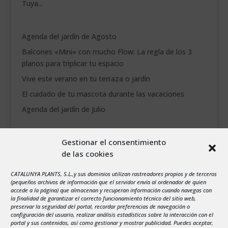
Tuya...
Agenda del jardín de Agosto
Balcones «Mini» con mucho Flow: La regla de los 3
planos para triplicar tu espacio
Vive este verano en tu terraza o jardín
El cuidado de tu mascota durante las vacaciones
Agenda del jardín de Julio
agosto 2026
Gestionar el consentimiento
L
M
X
J
V
S
D
de las cookies
1
2
3
4
5
6
7
8
9
CATALUNYA PLANTS, S.L.,y sus dominios utilizan rastreadores propios y de terceros
(pequeños archivos de información que el servidor envía al ordenador de quien
10
11
12
13
14
15
16
accede a la página) que almacenan y recuperan información cuando navegas con
la finalidad de garantizar el correcto funcionamiento técnico del sitio web,
17
18
19
20
21
22
23
preservar la seguridad del portal, recordar preferencias de navegación o
configuración del usuario, realizar análisis estadísticos sobre la interacción con el
24
25
26
27
28
29
30
portal y sus contenidos, así como gestionar y mostrar publicidad. Puedes aceptar,