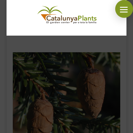
SÍGUENOS EN:
INICIO
PLANTAS
COMPLEMENTOS JARDÍN
MASCOTAS
DECORACIÓN
HORARIO GARDEN
CONTACTAR
BLOG