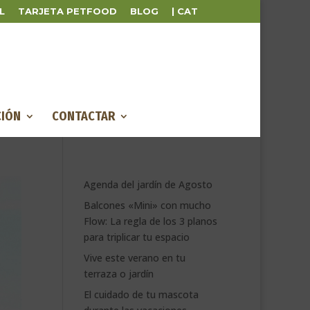
L
TARJETA PETFOOD
BLOG
| CAT
IÓN
CONTACTAR
Agenda del jardín de Agosto
Balcones «Mini» con mucho
Flow: La regla de los 3 planos
para triplicar tu espacio
Vive este verano en tu
terraza o jardín
El cuidado de tu mascota