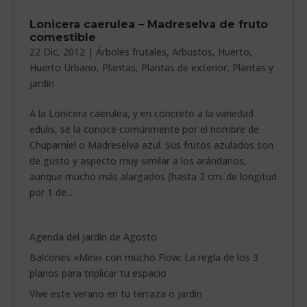
___________________________
Lonicera caerulea – Madreselva de fruto
comestible
VEURE EN CATALÀ
22 Dic, 2012
|
Árboles frutales
,
Arbustos
,
Huerto
,
Huerto Urbano
,
Plantas
,
Plantas de exterior
,
Plantas y
jardín
A la Lonicera caerulea, y en concreto a la variedad
edulis, se la conoce comúnmente por el nombre de
Chupamiel o Madreselva azul. Sus frutos azulados son
de gusto y aspecto muy similar a los arándanos,
aunque mucho más alargados (hasta 2 cm. de longitud
por 1 de...
Agenda del jardín de Agosto
Balcones «Mini» con mucho Flow: La regla de los 3
planos para triplicar tu espacio
Vive este verano en tu terraza o jardín