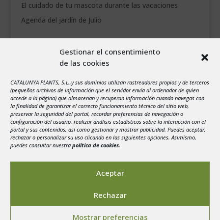
El cuidado de tu mascota durante las vacaciones
Agenda del jardín de Julio
agosto 2026
Gestionar el consentimiento
L
M
X
J
V
S
D
de las cookies
1
2
CATALUNYA PLANTS, S.L.,y sus dominios utilizan rastreadores propios y de terceros
3
4
5
6
7
8
9
(pequeños archivos de información que el servidor envía al ordenador de quien
10
11
12
13
14
15
16
accede a la página) que almacenan y recuperan información cuando navegas con
la finalidad de garantizar el correcto funcionamiento técnico del sitio web,
17
18
19
20
21
22
23
preservar la seguridad del portal, recordar preferencias de navegación o
configuración del usuario, realizar análisis estadísticos sobre la interacción con el
24
25
26
27
28
29
30
portal y sus contenidos, así como gestionar y mostrar publicidad. Puedes aceptar,
rechazar o personalizar su uso clicando en las siguientes opciones. Asimismo,
31
puedes consultar nuestra
política de cookies
.
« Jul
Aceptar
Rechazar
Aviso legal
-
Política de privacidad
-
Politica de
Mostrar preferencias