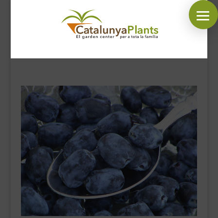
SÍGUENOS EN:
INICIO
PLANTAS
COMPLEMENTOS JARDÍN
MASCOTAS
DECORACIÓN
HORARIO GARDEN
CONTACTAR
BLOG