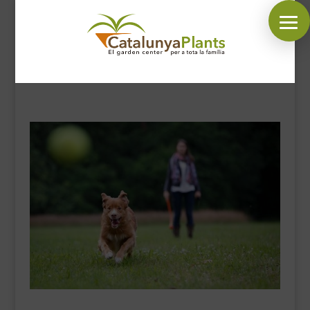
SÍGUENOS EN:
INICIO
PLANTAS
COMPLEMENTOS JARDÍN
MASCOTAS
DECORACIÓN
HORARIO GARDEN
CONTACTAR
BLOG