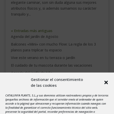
elegante caminar, son sin duda alguna sus mejores
atributos físicos y, si además sumamos su carácter
tranquilo y...
« Entradas más antiguas
Agenda del jardín de Agosto
Balcones «Mini» con mucho Flow: La regla de los 3
planos para triplicar tu espacio
Vive este verano en tu terraza o jardín
El cuidado de tu mascota durante las vacaciones
Agenda del jardín de Julio
Gestionar el consentimiento
de las cookies
agosto 2026
L
M
X
J
V
S
D
CATALUNYA PLANTS, S.L.,y sus dominios utilizan rastreadores propios y de terceros
1
2
(pequeños archivos de información que el servidor envía al ordenador de quien
accede a la página) que almacenan y recuperan información cuando navegas con
3
4
5
6
7
8
9
la finalidad de garantizar el correcto funcionamiento técnico del sitio web,
preservar la seguridad del portal, recordar preferencias de navegación o
10
11
12
13
14
15
16