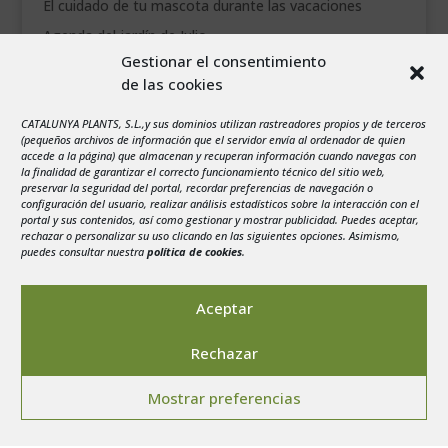
El cuidado de tu mascota durante las vacaciones
Agenda del jardín de Julio
Gestionar el consentimiento
de las cookies
agosto 2026
L
M
X
J
V
S
D
CATALUNYA PLANTS, S.L.,y sus dominios utilizan rastreadores propios y de terceros
1
2
(pequeños archivos de información que el servidor envía al ordenador de quien
accede a la página) que almacenan y recuperan información cuando navegas con
3
4
5
6
7
8
9
la finalidad de garantizar el correcto funcionamiento técnico del sitio web,
preservar la seguridad del portal, recordar preferencias de navegación o
10
11
12
13
14
15
16
configuración del usuario, realizar análisis estadísticos sobre la interacción con el
portal y sus contenidos, así como gestionar y mostrar publicidad. Puedes aceptar,
17
18
19
20
21
22
23
rechazar o personalizar su uso clicando en las siguientes opciones. Asimismo,
24
25
26
27
28
29
30
puedes consultar nuestra
política de cookies
.
31
« Jul
Aceptar
Rechazar
Mostrar preferencias
Aviso legal
-
Política de privacidad
-
Politica de