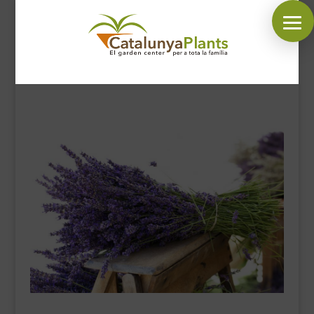
SÍGUENOS EN:
INICIO
PLANTAS
COMPLEMENTOS JARDÍN
MASCOTAS
DECORACIÓN
HORARIO GARDEN
CONTACTAR
BLOG