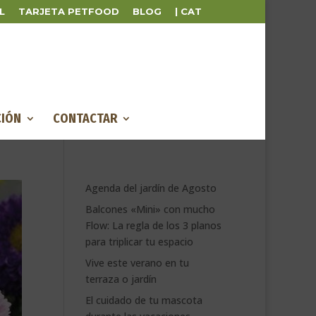
L
TARJETA PETFOOD
BLOG
| CAT
IÓN
CONTACTAR
Agenda del jardín de Agosto
Balcones «Mini» con mucho
Flow: La regla de los 3 planos
para triplicar tu espacio
Vive este verano en tu
terraza o jardín
El cuidado de tu mascota