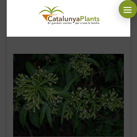
SÍGUENOS EN:
INICIO
PLANTAS
COMPLEMENTOS JARDÍN
MASCOTAS
DECORACIÓN
HORARIO GARDEN
CONTACTAR
BLOG