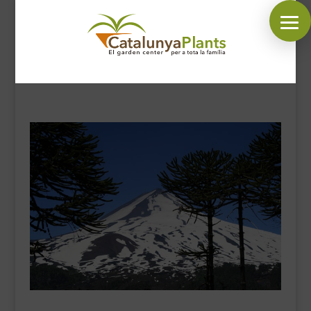
SÍGUENOS EN:
INICIO
PLANTAS
COMPLEMENTOS JARDÍN
MASCOTAS
DECORACIÓN
HORARIO GARDEN
CONTACTAR
BLOG