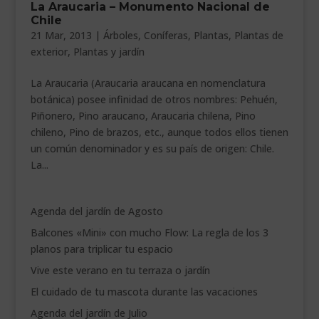
La Araucaria – Monumento Nacional de
___________________________
Chile
21 Mar, 2013
|
Árboles
,
Coníferas
,
Plantas
,
Plantas de
VEURE EN CATALÀ
exterior
,
Plantas y jardín
La Araucaria (Araucaria araucana en nomenclatura
botánica) posee infinidad de otros nombres: Pehuén,
Piñonero, Pino araucano, Araucaria chilena, Pino
chileno, Pino de brazos, etc., aunque todos ellos tienen
un común denominador y es su país de origen: Chile.
La...
Agenda del jardín de Agosto
Balcones «Mini» con mucho Flow: La regla de los 3
planos para triplicar tu espacio
Vive este verano en tu terraza o jardín
El cuidado de tu mascota durante las vacaciones
Agenda del jardín de Julio