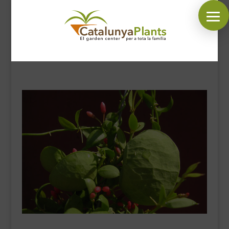
SÍGUENOS EN:
INICIO
PLANTAS
COMPLEMENTOS JARDÍN
MASCOTAS
DECORACIÓN
HORARIO GARDEN
CONTACTAR
BLOG