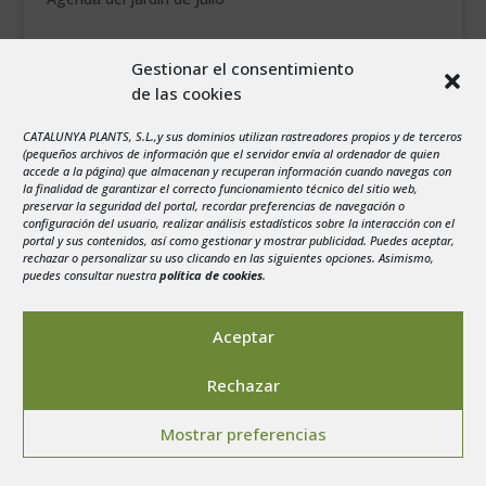
agosto 2026
Gestionar el consentimiento
L
M
X
J
V
S
D
de las cookies
1
2
CATALUNYA PLANTS, S.L.,y sus dominios utilizan rastreadores propios y de terceros
3
4
5
6
7
8
9
(pequeños archivos de información que el servidor envía al ordenador de quien
10
11
12
13
14
15
16
accede a la página) que almacenan y recuperan información cuando navegas con
la finalidad de garantizar el correcto funcionamiento técnico del sitio web,
17
18
19
20
21
22
23
preservar la seguridad del portal, recordar preferencias de navegación o
configuración del usuario, realizar análisis estadísticos sobre la interacción con el
24
25
26
27
28
29
30
portal y sus contenidos, así como gestionar y mostrar publicidad. Puedes aceptar,
rechazar o personalizar su uso clicando en las siguientes opciones. Asimismo,
31
puedes consultar nuestra
política de cookies
.
« Jul
Aceptar
Rechazar
Aviso legal
-
Política de privacidad
-
Politica de
Mostrar preferencias
Cookies