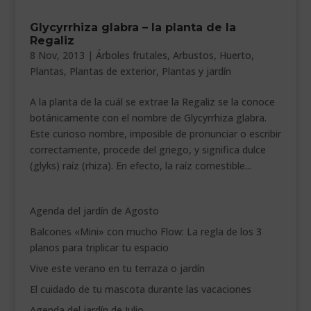
___________________________
Glycyrrhiza glabra – la planta de la
Regaliz
VEURE EN CATALÀ
8 Nov, 2013
|
Árboles frutales
,
Arbustos
,
Huerto
,
Plantas
,
Plantas de exterior
,
Plantas y jardín
A la planta de la cuál se extrae la Regaliz se la conoce
botánicamente con el nombre de Glycyrrhiza glabra.
Este curioso nombre, imposible de pronunciar o escribir
correctamente, procede del griego, y significa dulce
(glyks) raíz (rhiza). En efecto, la raíz comestible...
Agenda del jardín de Agosto
Balcones «Mini» con mucho Flow: La regla de los 3
planos para triplicar tu espacio
Vive este verano en tu terraza o jardín
El cuidado de tu mascota durante las vacaciones
Agenda del jardín de Julio