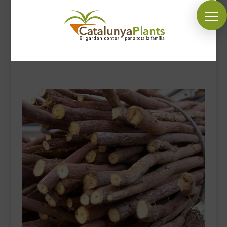
SÍGUENOS EN:
INICIO
PLANTAS
COMPLEMENTOS JARDÍN
MASCOTAS
DECORACIÓN
HORARIO GARDEN
CONTACTAR
BLOG