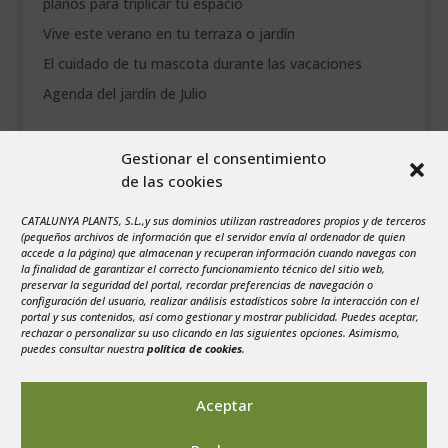
planos para triplicar tu espacio
Vive este verano en tu terraza o jardín
El cuidado de tu mascota durante las vacaciones
Agenda del jardín de Julio
agosto 2026
Gestionar el consentimiento
L
M
X
J
V
S
D
de las cookies
1
2
3
4
5
6
7
8
9
CATALUNYA PLANTS, S.L.,y sus dominios utilizan rastreadores propios y de terceros
(pequeños archivos de información que el servidor envía al ordenador de quien
10
11
12
13
14
15
16
accede a la página) que almacenan y recuperan información cuando navegas con
la finalidad de garantizar el correcto funcionamiento técnico del sitio web,
17
18
19
20
21
22
23
preservar la seguridad del portal, recordar preferencias de navegación o
configuración del usuario, realizar análisis estadísticos sobre la interacción con el
24
25
26
27
28
29
30
portal y sus contenidos, así como gestionar y mostrar publicidad. Puedes aceptar,
rechazar o personalizar su uso clicando en las siguientes opciones. Asimismo,
31
puedes consultar nuestra
política de cookies
.
« Jul
Aceptar