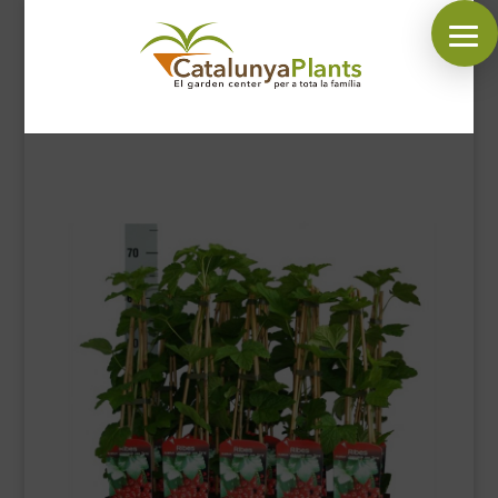
SÍGUENOS EN:
INICIO
PLANTAS
COMPLEMENTOS JARDÍN
MASCOTAS
DECORACIÓN
HORARIO GARDEN
CONTACTAR
BLOG