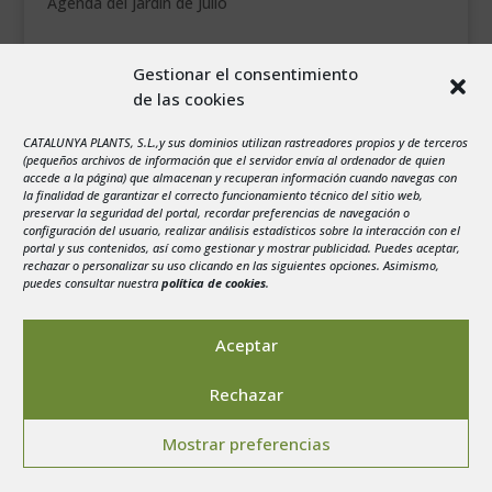
Agenda del jardín de Julio
agosto 2026
Gestionar el consentimiento
L
M
X
J
V
S
D
de las cookies
1
2
CATALUNYA PLANTS, S.L.,y sus dominios utilizan rastreadores propios y de terceros
3
4
5
6
7
8
9
(pequeños archivos de información que el servidor envía al ordenador de quien
10
11
12
13
14
15
16
accede a la página) que almacenan y recuperan información cuando navegas con
la finalidad de garantizar el correcto funcionamiento técnico del sitio web,
17
18
19
20
21
22
23
preservar la seguridad del portal, recordar preferencias de navegación o
configuración del usuario, realizar análisis estadísticos sobre la interacción con el
24
25
26
27
28
29
30
portal y sus contenidos, así como gestionar y mostrar publicidad. Puedes aceptar,
rechazar o personalizar su uso clicando en las siguientes opciones. Asimismo,
31
puedes consultar nuestra
política de cookies
.
« Jul
Aceptar
Rechazar
Aviso legal
-
Política de privacidad
-
Politica de
Mostrar preferencias
Cookies