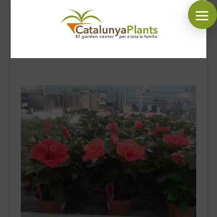
SÍGUENOS EN:
INICIO
PLANTAS
COMPLEMENTOS JARDÍN
MASCOTAS
DECORACIÓN
HORARIO GARDEN
CONTACTAR
BLOG