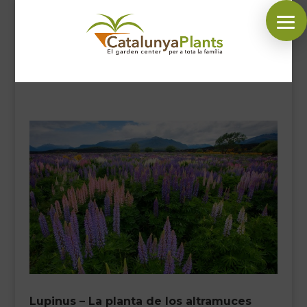
SÍGUENOS EN:
INICIO
PLANTAS
COMPLEMENTOS JARDÍN
MASCOTAS
DECORACIÓN
HORARIO GARDEN
CONTACTAR
BLOG
Lupinus – La planta de los altramuces