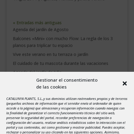
« Entradas más antiguas
Agenda del jardín de Agosto
Balcones «Mini» con mucho Flow: La regla de los 3
planos para triplicar tu espacio
Vive este verano en tu terraza o jardín
El cuidado de tu mascota durante las vacaciones
Agenda del jardín de Julio
Gestionar el consentimiento
de las cookies
agosto 2026
L
M
X
J
V
S
D
CATALUNYA PLANTS, S.L.,y sus dominios utilizan rastreadores propios y de terceros
1
2
(pequeños archivos de información que el servidor envía al ordenador de quien
accede a la página) que almacenan y recuperan información cuando navegas con
3
4
5
6
7
8
9
la finalidad de garantizar el correcto funcionamiento técnico del sitio web,
preservar la seguridad del portal, recordar preferencias de navegación o
10
11
12
13
14
15
16
configuración del usuario, realizar análisis estadísticos sobre la interacción con el
portal y sus contenidos, así como gestionar y mostrar publicidad. Puedes aceptar,
17
18
19
20
21
22
23
rechazar o personalizar su uso clicando en las siguientes opciones. Asimismo,