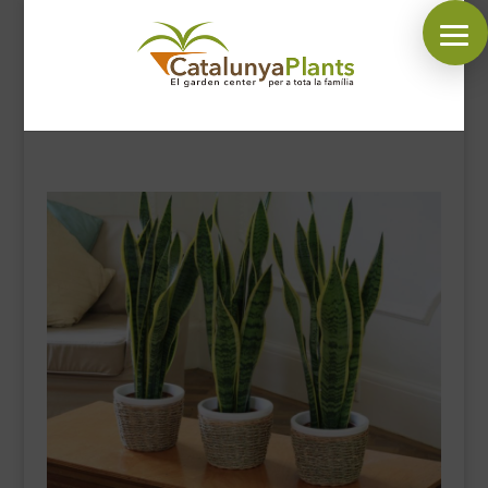
SÍGUENOS EN:
INICIO
PLANTAS
COMPLEMENTOS JARDÍN
MASCOTAS
DECORACIÓN
HORARIO GARDEN
CONTACTAR
BLOG