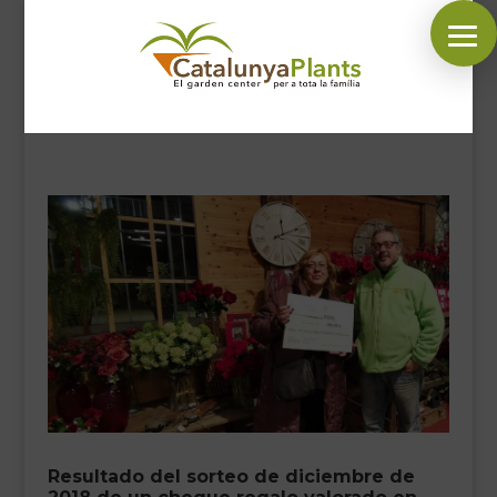
SÍGUENOS EN:
INICIO
PLANTAS
COMPLEMENTOS JARDÍN
MASCOTAS
DECORACIÓN
HORARIO GARDEN
CONTACTAR
Resultado del sorteo de diciembre de
BLOG