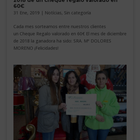
2018 de un cheque regalo valorado en
60€
___________________________
31 Ene, 2019
|
Notícias
,
Sin categoría
VEURE EN CATALÀ
Cada mes sorteamos entre nuestros clientes
un Cheque Regalo valorado en 60€ El mes de diciembre
de 2018 la ganadora ha sido: SRA. Mª DOLORES
MORENO ¡Felicidades!