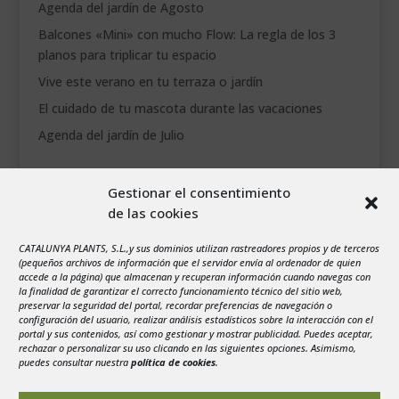
Agenda del jardín de Agosto
Balcones «Mini» con mucho Flow: La regla de los 3
planos para triplicar tu espacio
Vive este verano en tu terraza o jardín
El cuidado de tu mascota durante las vacaciones
Agenda del jardín de Julio
agosto 2026
Gestionar el consentimiento
L
M
X
J
V
S
D
de las cookies
1
2
3
4
5
6
7
8
9
CATALUNYA PLANTS, S.L.,y sus dominios utilizan rastreadores propios y de terceros
(pequeños archivos de información que el servidor envía al ordenador de quien
10
11
12
13
14
15
16
accede a la página) que almacenan y recuperan información cuando navegas con
la finalidad de garantizar el correcto funcionamiento técnico del sitio web,
17
18
19
20
21
22
23
preservar la seguridad del portal, recordar preferencias de navegación o
configuración del usuario, realizar análisis estadísticos sobre la interacción con el
24
25
26
27
28
29
30
portal y sus contenidos, así como gestionar y mostrar publicidad. Puedes aceptar,
rechazar o personalizar su uso clicando en las siguientes opciones. Asimismo,
31
puedes consultar nuestra
política de cookies
.
« Jul