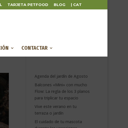
L
TARJETA PETFOOD
BLOG
| CAT
IÓN
CONTACTAR
Agenda del jardín de Agosto
Balcones «Mini» con mucho
Flow: La regla de los 3 planos
para triplicar tu espacio
Vive este verano en tu
terraza o jardín
El cuidado de tu mascota