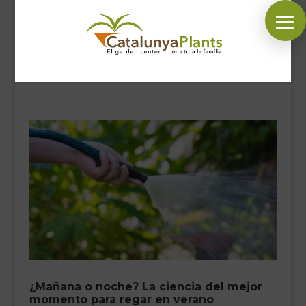
SÍGUENOS EN:
INICIO
PLANTAS
COMPLEMENTOS JARDÍN
MASCOTAS
DECORACIÓN
HORARIO GARDEN
CONTACTAR
¿Mañana o noche? La ciencia del mejor
BLOG
momento para regar en verano