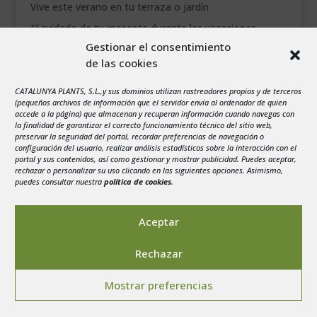
Vive este verano en tu terraza o jardín
El cuidado de tu mascota durante las vacaciones
Gestionar el consentimiento
Agenda del jardín de Julio
de las cookies
junio 2026
CATALUNYA PLANTS, S.L.,y sus dominios utilizan rastreadores propios y de terceros
L
M
X
J
V
S
D
(pequeños archivos de información que el servidor envía al ordenador de quien
accede a la página) que almacenan y recuperan información cuando navegas con
1
2
3
4
5
6
7
la finalidad de garantizar el correcto funcionamiento técnico del sitio web,
preservar la seguridad del portal, recordar preferencias de navegación o
8
9
10
11
12
13
14
configuración del usuario, realizar análisis estadísticos sobre la interacción con el
portal y sus contenidos, así como gestionar y mostrar publicidad. Puedes aceptar,
15
16
17
18
19
20
21
rechazar o personalizar su uso clicando en las siguientes opciones. Asimismo,
22
23
24
25
26
27
28
puedes consultar nuestra
política de cookies
.
29
30
« May
Jul »
Aceptar
Rechazar
Mostrar preferencias
Aviso legal
-
Política de privacidad
-
Politica de