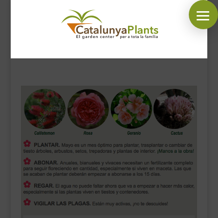
SÍGUENOS EN:
INICIO
PLANTAS
COMPLEMENTOS JARDÍN
MASCOTAS
DECORACIÓN
HORARIO GARDEN
CONTACTAR
BLOG