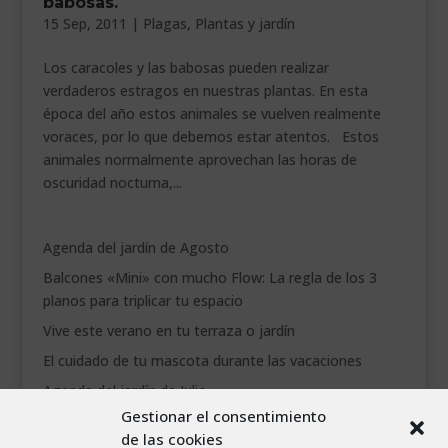
babosas.
15 Sep, 2011
|
Plagas
,
Plantas y jardín
Los caracoles y las babosas pueden realizar
verdaderos estragos en nuestras plantas. En esta
época del año estos animales se vuelven realmente
voraces, por lo que debemos estar atentos. Estos
animales normalmente aprovechan las horas de
oscuridad nocturna,...
Agenda del jardín de Agosto
Balcones «Mini» con mucho Flow: La regla de los 3
planos para triplicar tu espacio
Vive este verano en tu terraza o jardín
El cuidado de tu mascota durante las vacaciones
Agenda del jardín de Julio
Gestionar el consentimiento
de las cookies
agosto 2026