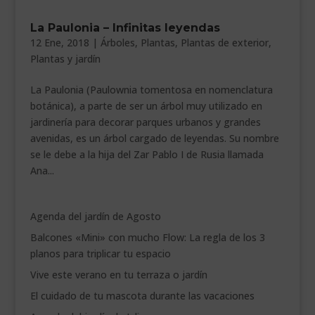
___________________________
La Paulonia – Infinitas leyendas
12 Ene, 2018
|
Árboles
,
Plantas
,
Plantas de exterior
,
VEURE EN CATALÀ
Plantas y jardín
La Paulonia (Paulownia tomentosa en nomenclatura
botánica), a parte de ser un árbol muy utilizado en
jardinería para decorar parques urbanos y grandes
avenidas, es un árbol cargado de leyendas. Su nombre
se le debe a la hija del Zar Pablo I de Rusia llamada
Ana...
Agenda del jardín de Agosto
Balcones «Mini» con mucho Flow: La regla de los 3
planos para triplicar tu espacio
Vive este verano en tu terraza o jardín
El cuidado de tu mascota durante las vacaciones