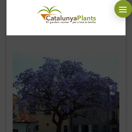
SÍGUENOS EN:
INICIO
PLANTAS
COMPLEMENTOS JARDÍN
MASCOTAS
DECORACIÓN
HORARIO GARDEN
CONTACTAR
BLOG