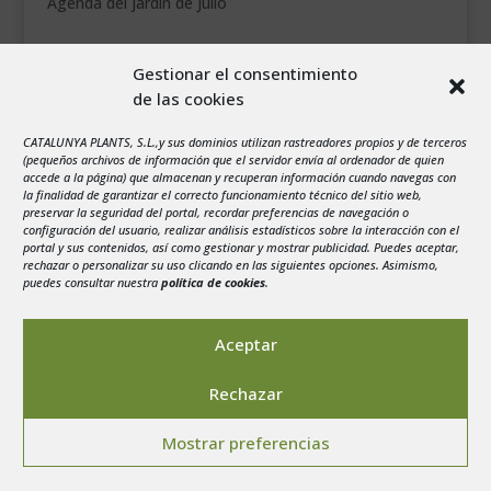
Agenda del jardín de Julio
agosto 2026
Gestionar el consentimiento
L
M
X
J
V
S
D
de las cookies
1
2
CATALUNYA PLANTS, S.L.,y sus dominios utilizan rastreadores propios y de terceros
3
4
5
6
7
8
9
(pequeños archivos de información que el servidor envía al ordenador de quien
10
11
12
13
14
15
16
accede a la página) que almacenan y recuperan información cuando navegas con
la finalidad de garantizar el correcto funcionamiento técnico del sitio web,
17
18
19
20
21
22
23
preservar la seguridad del portal, recordar preferencias de navegación o
configuración del usuario, realizar análisis estadísticos sobre la interacción con el
24
25
26
27
28
29
30
portal y sus contenidos, así como gestionar y mostrar publicidad. Puedes aceptar,
rechazar o personalizar su uso clicando en las siguientes opciones. Asimismo,
31
puedes consultar nuestra
política de cookies
.
« Jul
Aceptar
Rechazar
Aviso legal
-
Política de privacidad
-
Politica de
Mostrar preferencias
Cookies