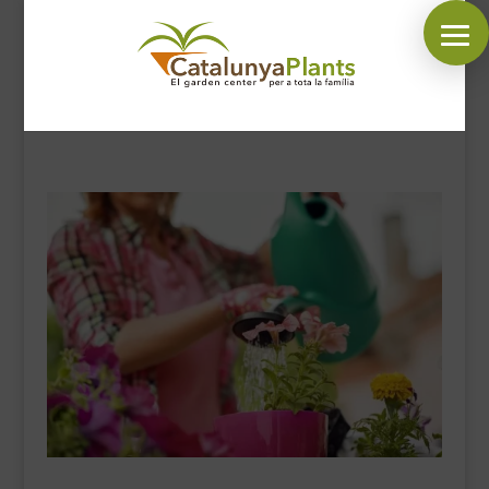
SÍGUENOS EN:
INICIO
PLANTAS
COMPLEMENTOS JARDÍN
MASCOTAS
DECORACIÓN
HORARIO GARDEN
CONTACTAR
BLOG