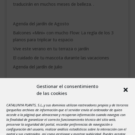
traducirán en muchos meses de belleza. .
Agenda del jardín de Agosto
Balcones «Mini» con mucho Flow: La regla de los 3
planos para triplicar tu espacio
Vive este verano en tu terraza o jardín
El cuidado de tu mascota durante las vacaciones
Agenda del jardín de Julio
agosto 2026
Gestionar el consentimiento
L
M
X
J
V
S
D
de las cookies
1
2
3
4
5
6
7
8
9
CATALUNYA PLANTS, S.L.,y sus dominios utilizan rastreadores propios y de terceros
(pequeños archivos de información que el servidor envía al ordenador de quien
10
11
12
13
14
15
16
accede a la página) que almacenan y recuperan información cuando navegas con
la finalidad de garantizar el correcto funcionamiento técnico del sitio web,
17
18
19
20
21
22
23
preservar la seguridad del portal, recordar preferencias de navegación o
configuración del usuario, realizar análisis estadísticos sobre la interacción con el
24
25
26
27
28
29
30
portal y sus contenidos, así como gestionar y mostrar publicidad. Puedes aceptar,