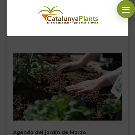
SÍGUENOS EN:
INICIO
PLANTAS
COMPLEMENTOS JARDÍN
MASCOTAS
DECORACIÓN
HORARIO GARDEN
CONTACTAR
BLOG
Agenda del jardín de Marzo