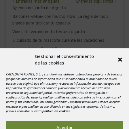
« Entradas más antiguas
Entradas siguientes »
Agenda del jardín de Agosto
Balcones «Mini» con mucho Flow: La regla de los 3
planos para triplicar tu espacio
Vive este verano en tu terraza o jardín
El cuidado de tu mascota durante las vacaciones
Agenda del jardín de Julio
Gestionar el consentimiento
de las cookies
agosto 2026
L
M
X
J
V
S
D
CATALUNYA PLANTS, S.L.,y sus dominios utilizan rastreadores propios y de terceros
1
2
(pequeños archivos de información que el servidor envía al ordenador de quien
accede a la página) que almacenan y recuperan información cuando navegas con
3
4
5
6
7
8
9
la finalidad de garantizar el correcto funcionamiento técnico del sitio web,
preservar la seguridad del portal, recordar preferencias de navegación o
10
11
12
13
14
15
16
configuración del usuario, realizar análisis estadísticos sobre la interacción con el
portal y sus contenidos, así como gestionar y mostrar publicidad. Puedes aceptar,
17
18
19
20
21
22
23
rechazar o personalizar su uso clicando en las siguientes opciones. Asimismo,
24
25
26
27
28
29
30
puedes consultar nuestra
política de cookies
.
31
« Jul
Aceptar