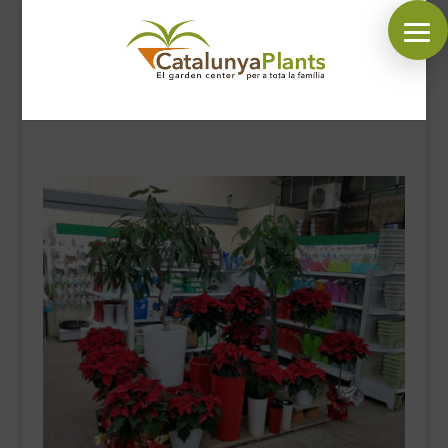
SÍGUENOS EN:
INICIO
PLANTAS
COMPLEMENTOS JARDÍN
MASCOTAS
DECORACIÓN
HORARIO GARDEN
CONTACTAR
BLOG