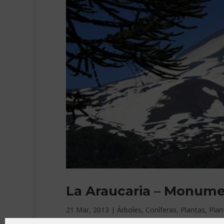
La Araucaria – Monume
21 Mar, 2013
|
Árboles
,
Coníferas
,
Plantas
,
Plan