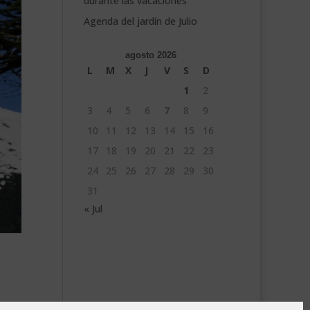
durante las vacaciones
Agenda del jardín de Julio
agosto 2026
L
M
X
J
V
S
D
1
2
3
4
5
6
7
8
9
10
11
12
13
14
15
16
17
18
19
20
21
22
23
24
25
26
27
28
29
30
31
« Jul