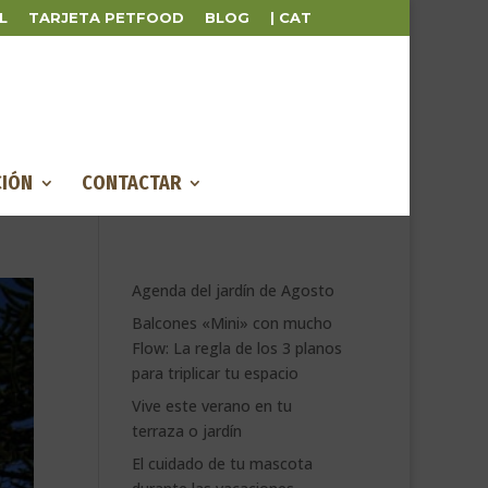
L
TARJETA PETFOOD
BLOG
| CAT
IÓN
CONTACTAR
Agenda del jardín de Agosto
Balcones «Mini» con mucho
Flow: La regla de los 3 planos
para triplicar tu espacio
Vive este verano en tu
terraza o jardín
El cuidado de tu mascota