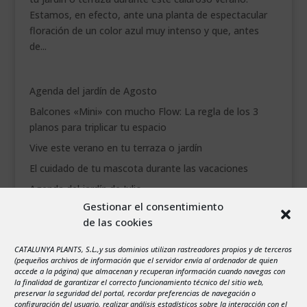
Estamos, en efecto, ante una planta de espectacular
floración de un color azul muy intenso y que, antes
de...
Agenda del jardín de Agosto
Balcones «Mini» con mucho Flow: La regla de los 3
planos para triplicar tu espacio
Vive este verano en tu terraza o jardín
El cuidado de tu mascota durante las vacaciones
Agenda del jardín de Julio
Gestionar el consentimiento
de las cookies
agosto 2026
L
M
X
J
V
S
D
CATALUNYA PLANTS, S.L.,y sus dominios utilizan rastreadores propios y de terceros
1
2
(pequeños archivos de información que el servidor envía al ordenador de quien
accede a la página) que almacenan y recuperan información cuando navegas con
3
4
5
6
7
8
9
la finalidad de garantizar el correcto funcionamiento técnico del sitio web,
preservar la seguridad del portal, recordar preferencias de navegación o
10
11
12
13
14
15
16
configuración del usuario, realizar análisis estadísticos sobre la interacción con el