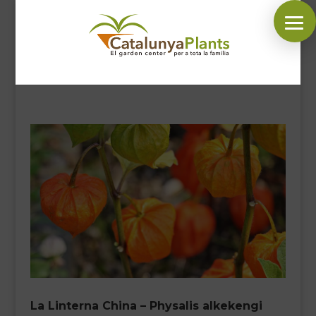
SÍGUENOS EN:
INICIO
PLANTAS
COMPLEMENTOS JARDÍN
MASCOTAS
DECORACIÓN
HORARIO GARDEN
CONTACTAR
La Linterna China – Physalis alkekengi
BLOG