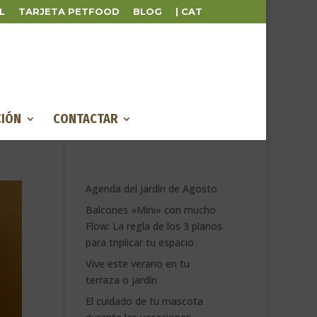
L
TARJETA PETFOOD
BLOG
| CAT
IÓN
CONTACTAR
Agenda del jardín de Agosto
Balcones «Mini» con mucho
Flow: La regla de los 3 planos
para triplicar tu espacio
Vive este verano en tu
terraza o jardín
El cuidado de tu mascota