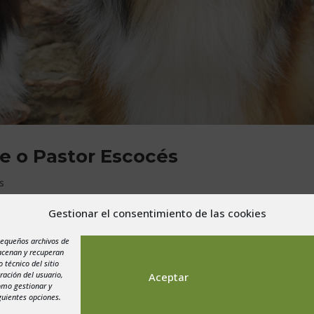
e o Pastor Escocés
s
Gestionar el consentimiento de las cookies
como Collie de la frontera, o Pastor Escocés de pelo largo. Desciend
ia de Inglaterra, en uno de sus viajes al Palacio de Balmoral, la que
pequeños archivos de
macenan y recuperan
 técnico del sitio
ración del usuario,
Aceptar
como gestionar y
guientes opciones.