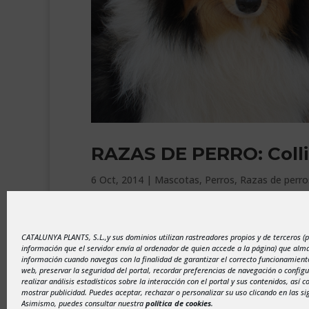
RAZAS DE PERRO: Colli
6 Oct, 2014
|
Mascotas
,
Perros
,
Razas de perro
El Collie o Pastor Escocés es conocido también 
las tierras altas de Escocia y fue la Reina Victor
CATALUNYA PLANTS, S.L.,y sus dominios utilizan rastreadores propios y de terceros (
descubrió esta raza. Quedó...
información que el servidor envía al ordenador de quien accede a la página) que al
información cuando navegas con la finalidad de garantizar el correcto funcionamiento
web, preservar la seguridad del portal, recordar preferencias de navegación o configu
realizar análisis estadísticos sobre la interacción con el portal y sus contenidos, así 
mostrar publicidad. Puedes aceptar, rechazar o personalizar su uso clicando en las si
Asimismo, puedes consultar nuestra
política de cookies
.