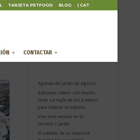
L
TARJETA PETFOOD
BLOG
| CAT
IÓN
CONTACTAR
Agenda del jardín de Agosto
Balcones «Mini» con mucho
Flow: La regla de los 3 planos
para triplicar tu espacio
Vive este verano en tu
terraza o jardín
El cuidado de tu mascota