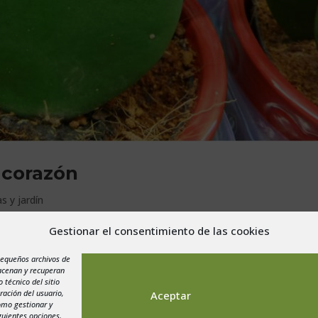
l corazón
s y jardín
Gestionar el consentimiento de las cookies
o es esta planta exótica con forma de corazón que podrás comprar e
tenece a un género de plantas que se caracteriza por tener una flora
pequeños archivos de
macenan y recuperan
 técnico del sitio
ración del usuario,
Aceptar
como gestionar y
guientes opciones.