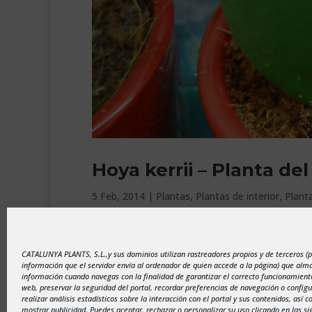
Hoya kerrii – Planta de
5 Feb, 2014
|
Plantas
,
Plantas de interior
,
Planta
Llega San Valentín y una original idea de regal
nuestro Centro de Jardinería. La Hoya kerrii per
CATALUNYA PLANTS, S.L.,y sus dominios utilizan rastreadores propios y de terceros (
espectacular de sobras conocida...
información que el servidor envía al ordenador de quien accede a la página) que al
información cuando navegas con la finalidad de garantizar el correcto funcionamiento
web, preservar la seguridad del portal, recordar preferencias de navegación o configu
realizar análisis estadísticos sobre la interacción con el portal y sus contenidos, así 
mostrar publicidad. Puedes aceptar, rechazar o personalizar su uso clicando en las si