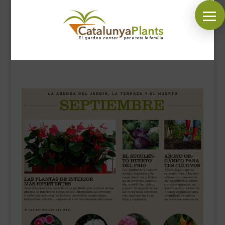
SÍGUENOS EN:
INICIO
PLANTAS
COMPLEMENTOS JARDÍN
MASCOTAS
DECORACIÓN
HORARIO GARDEN
CONTACTAR
BLOG