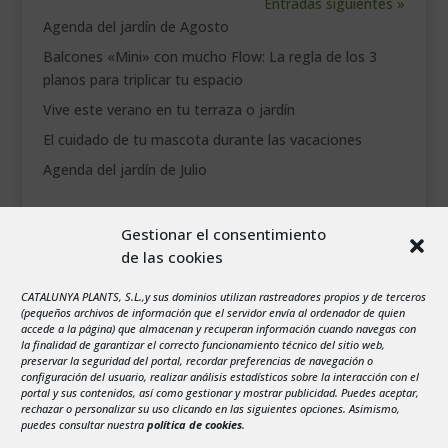
Entradas siguientes »
Agenda del jardín de Agosto
Balcones «Mini» con mucho Flow: La regla de los 3
planos para triplicar tu espacio
Vive este verano en tu terraza o jardín
El cuidado de tu mascota durante las vacaciones
Agenda del jardín de Julio
agosto 2026
Gestionar el consentimiento
L
M
X
J
V
S
D
de las cookies
1
2
CATALUNYA PLANTS, S.L.,y sus dominios utilizan rastreadores propios y de terceros
3
4
5
6
7
8
9
(pequeños archivos de información que el servidor envía al ordenador de quien
10
11
12
13
14
15
16
accede a la página) que almacenan y recuperan información cuando navegas con
la finalidad de garantizar el correcto funcionamiento técnico del sitio web,
17
18
19
20
21
22
23
preservar la seguridad del portal, recordar preferencias de navegación o
configuración del usuario, realizar análisis estadísticos sobre la interacción con el
24
25
26
27
28
29
30
portal y sus contenidos, así como gestionar y mostrar publicidad. Puedes aceptar,
rechazar o personalizar su uso clicando en las siguientes opciones. Asimismo,
31
puedes consultar nuestra
política de cookies
.
« Jul