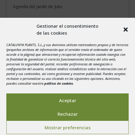
Agenda del jardín de Julio
agosto 2026
Gestionar el consentimiento
L
M
X
J
V
S
D
de las cookies
1
2
CATALUNYA PLANTS, S.L.,y sus dominios utilizan rastreadores propios y de terceros
3
4
5
6
7
8
9
(pequeños archivos de información que el servidor envía al ordenador de quien
10
11
12
13
14
15
16
accede a la página) que almacenan y recuperan información cuando navegas con
la finalidad de garantizar el correcto funcionamiento técnico del sitio web,
17
18
19
20
21
22
23
preservar la seguridad del portal, recordar preferencias de navegación o
configuración del usuario, realizar análisis estadísticos sobre la interacción con el
24
25
26
27
28
29
30
portal y sus contenidos, así como gestionar y mostrar publicidad. Puedes aceptar,
rechazar o personalizar su uso clicando en las siguientes opciones. Asimismo,
31
puedes consultar nuestra
política de cookies
.
« Jul
Aceptar
Rechazar
Aviso legal
-
Política de privacidad
-
Politica de
Mostrar preferencias
Cookies