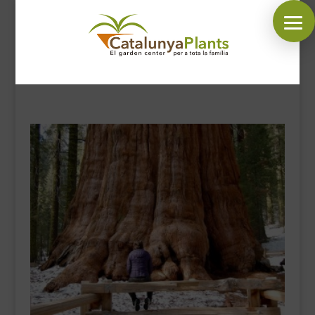
SÍGUENOS EN:
INICIO
PLANTAS
COMPLEMENTOS JARDÍN
MASCOTAS
DECORACIÓN
HORARIO GARDEN
CONTACTAR
BLOG