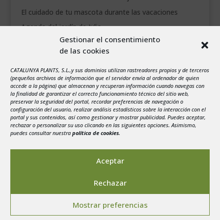
El cuidado de tu mascota durante las vacaciones
Agenda del jardín de Julio
Gestionar el consentimiento
de las cookies
agosto 2026
L
M
X
J
V
S
D
CATALUNYA PLANTS, S.L.,y sus dominios utilizan rastreadores propios y de terceros
1
2
(pequeños archivos de información que el servidor envía al ordenador de quien
accede a la página) que almacenan y recuperan información cuando navegas con
3
4
5
6
7
8
9
la finalidad de garantizar el correcto funcionamiento técnico del sitio web,
preservar la seguridad del portal, recordar preferencias de navegación o
10
11
12
13
14
15
16
configuración del usuario, realizar análisis estadísticos sobre la interacción con el
portal y sus contenidos, así como gestionar y mostrar publicidad. Puedes aceptar,
17
18
19
20
21
22
23
rechazar o personalizar su uso clicando en las siguientes opciones. Asimismo,
24
25
26
27
28
29
30
puedes consultar nuestra
política de cookies
.
31
« Jul
Aceptar
Rechazar
Mostrar preferencias