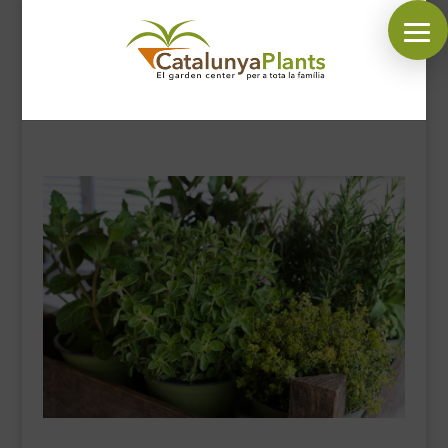
SÍGUENOS EN:
INICIO
PLANTAS
COMPLEMENTOS JARDÍN
MASCOTAS
DECORACIÓN
HORARIO GARDEN
CONTACTAR
BLOG