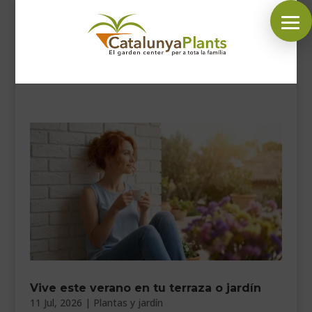
SÍGUENOS EN:
INICIO
PLANTAS
COMPLEMENTOS JARDÍN
MASCOTAS
DECORACIÓN
HORARIO GARDEN
CONTACTAR
Vive este verano en tu terraza o jardín
11 Jul, 2026
|
Plantas y jardín
BLOG