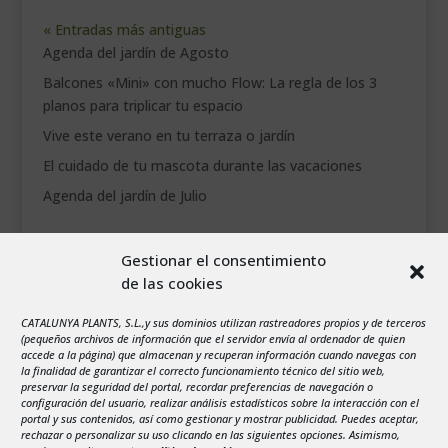
« Entradas más antiguas
Agenda del jardín de Agosto
Balcones «Mini» con mucho Flow: La regla de los 3
planos para triplicar tu espacio
Vive este verano en tu terraza o jardín
El cuidado de tu mascota durante las vacaciones
Agenda del jardín de Julio
agosto 2026
Gestionar el consentimiento
L
M
X
J
V
S
D
de las cookies
1
2
3
4
5
6
7
8
9
CATALUNYA PLANTS, S.L.,y sus dominios utilizan rastreadores propios y de terceros
(pequeños archivos de información que el servidor envía al ordenador de quien
10
11
12
13
14
15
16
accede a la página) que almacenan y recuperan información cuando navegas con
la finalidad de garantizar el correcto funcionamiento técnico del sitio web,
17
18
19
20
21
22
23
preservar la seguridad del portal, recordar preferencias de navegación o
configuración del usuario, realizar análisis estadísticos sobre la interacción con el
24
25
26
27
28
29
30
portal y sus contenidos, así como gestionar y mostrar publicidad. Puedes aceptar,
rechazar o personalizar su uso clicando en las siguientes opciones. Asimismo,
31