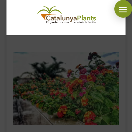
SÍGUENOS EN:
INICIO
PLANTAS
COMPLEMENTOS JARDÍN
MASCOTAS
DECORACIÓN
HORARIO GARDEN
CONTACTAR
BLOG