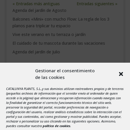
« Entradas más antiguas
Entradas siguientes »
Agenda del jardín de Agosto
Balcones «Mini» con mucho Flow: La regla de los 3
planos para triplicar tu espacio
Vive este verano en tu terraza o jardín
El cuidado de tu mascota durante las vacaciones
Agenda del jardín de Julio
agosto 2026
Gestionar el consentimiento
L
M
X
J
V
S
D
de las cookies
1
2
3
4
5
6
7
8
9
CATALUNYA PLANTS, S.L.,y sus dominios utilizan rastreadores propios y de terceros
(pequeños archivos de información que el servidor envía al ordenador de quien
10
11
12
13
14
15
16
accede a la página) que almacenan y recuperan información cuando navegas con
la finalidad de garantizar el correcto funcionamiento técnico del sitio web,
17
18
19
20
21
22
23
preservar la seguridad del portal, recordar preferencias de navegación o
configuración del usuario, realizar análisis estadísticos sobre la interacción con el
24
25
26
27
28
29
30
portal y sus contenidos, así como gestionar y mostrar publicidad. Puedes aceptar,
rechazar o personalizar su uso clicando en las siguientes opciones. Asimismo,
31
puedes consultar nuestra
política de cookies
.