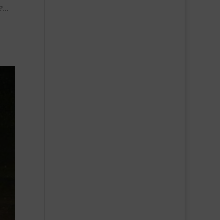
e?…
s