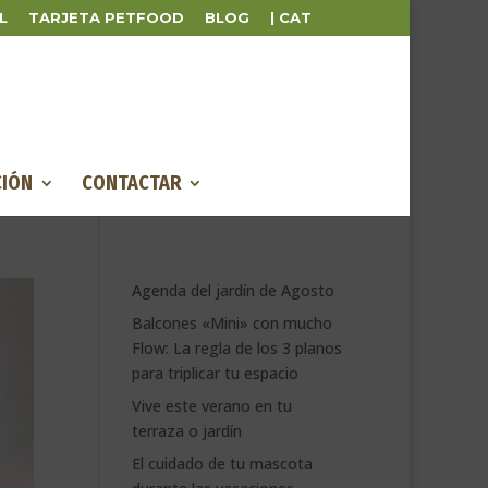
L
TARJETA PETFOOD
BLOG
| CAT
IÓN
CONTACTAR
Agenda del jardín de Agosto
Balcones «Mini» con mucho
Flow: La regla de los 3 planos
para triplicar tu espacio
Vive este verano en tu
terraza o jardín
El cuidado de tu mascota