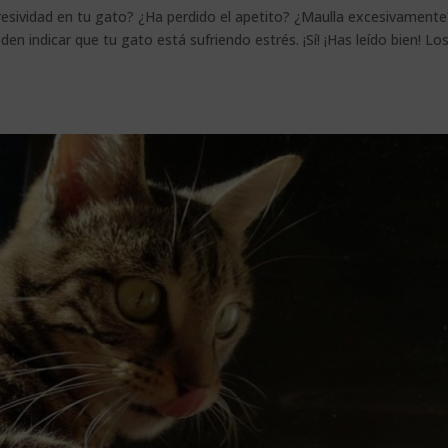
sividad en tu gato? ¿Ha perdido el apetito? ¿Maulla excesivament
n indicar que tu gato está sufriendo estrés. ¡Sí! ¡Has leído bien! Lo