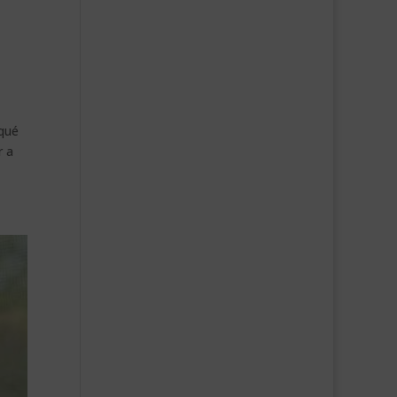
rqué
r a