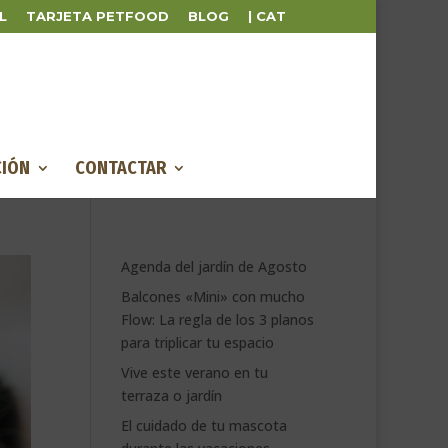
L
TARJETA PETFOOD
BLOG
| CAT
IÓN
CONTACTAR
Agenda del jardín de Agosto
Balcones «Mini» con mucho
Flow: La regla de los 3 planos
para triplicar tu espacio
Vive este verano en tu
terraza o jardín
El cuidado de tu mascota