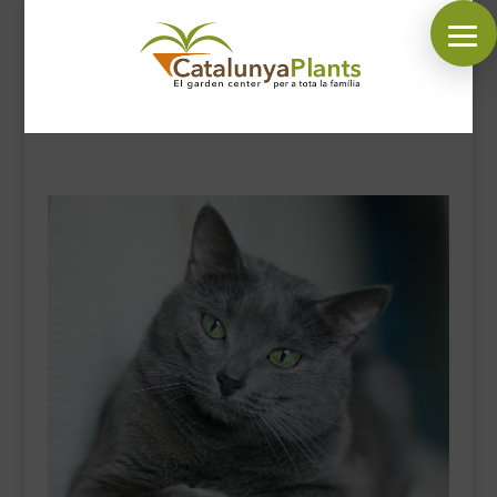
SÍGUENOS EN:
INICIO
PLANTAS
COMPLEMENTOS JARDÍN
MASCOTAS
DECORACIÓN
HORARIO GARDEN
CONTACTAR
BLOG