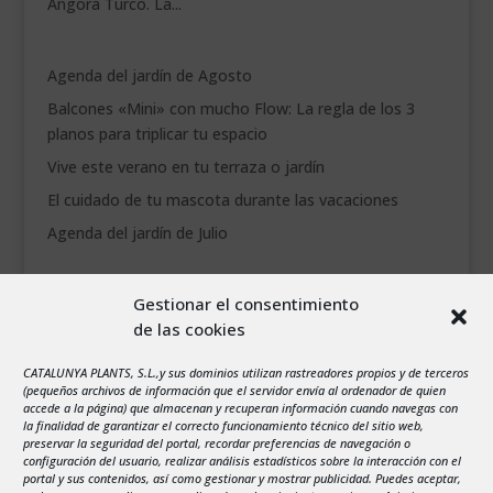
Angora Turco. La...
Agenda del jardín de Agosto
Balcones «Mini» con mucho Flow: La regla de los 3
planos para triplicar tu espacio
Vive este verano en tu terraza o jardín
El cuidado de tu mascota durante las vacaciones
Agenda del jardín de Julio
agosto 2026
Gestionar el consentimiento
L
M
X
J
V
S
D
de las cookies
1
2
3
4
5
6
7
8
9
CATALUNYA PLANTS, S.L.,y sus dominios utilizan rastreadores propios y de terceros
(pequeños archivos de información que el servidor envía al ordenador de quien
10
11
12
13
14
15
16
accede a la página) que almacenan y recuperan información cuando navegas con
la finalidad de garantizar el correcto funcionamiento técnico del sitio web,
17
18
19
20
21
22
23
preservar la seguridad del portal, recordar preferencias de navegación o
configuración del usuario, realizar análisis estadísticos sobre la interacción con el
24
25
26
27
28
29
30
portal y sus contenidos, así como gestionar y mostrar publicidad. Puedes aceptar,