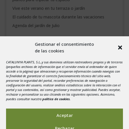
Vive este verano en tu terraza o jardín
El cuidado de tu mascota durante las vacaciones
Agenda del jardín de Julio
agosto 2026
Gestionar el consentimiento
L
M
X
J
V
S
D
de las cookies
1
2
3
4
5
6
7
8
9
CATALUNYA PLANTS, S.L.,y sus dominios utilizan rastreadores propios y de terceros
(pequeños archivos de información que el servidor envía al ordenador de quien
10
11
12
13
14
15
16
accede a la página) que almacenan y recuperan información cuando navegas con
la finalidad de garantizar el correcto funcionamiento técnico del sitio web,
17
18
19
20
21
22
23
preservar la seguridad del portal, recordar preferencias de navegación o
configuración del usuario, realizar análisis estadísticos sobre la interacción con el
24
25
26
27
28
29
30
portal y sus contenidos, así como gestionar y mostrar publicidad. Puedes aceptar,
rechazar o personalizar su uso clicando en las siguientes opciones. Asimismo,
31
puedes consultar nuestra
política de cookies
.
« Jul
Aceptar
Rechazar