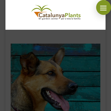
SÍGUENOS EN:
INICIO
PLANTAS
COMPLEMENTOS JARDÍN
MASCOTAS
DECORACIÓN
HORARIO GARDEN
CONTACTAR
BLOG